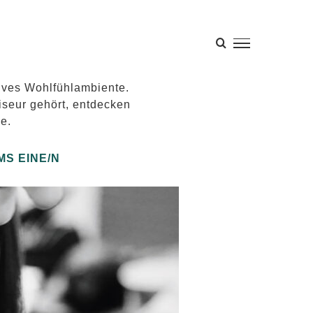
sives Wohlfühlambiente.
seur gehört, entdecken
e.
S EINE/N